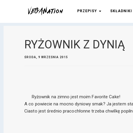
PRZEPISY
SKŁADNIK
RYŻOWNIK Z DYNIĄ
ŚRODA, 9 WRZEŚNIA 2015
Ryżownik na zimno jest moim F
avorite Cake!
A co powiecie na mocno dyniowy smak?
Ja jestem st
Ciasto jest średnio pracochłonne trzeba chwilkę popiln