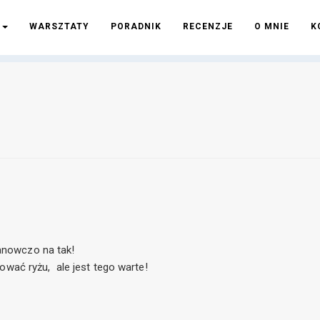
I
WARSZTATY
PORADNIK
RECENZJE
O MNIE
K
anowczo na tak!
ować ryżu, ale jest tego warte!