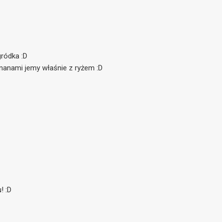
ródka :D
nanami jemy właśnie z ryżem :D
! :D