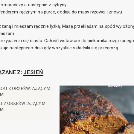
omarańczy a następnie z cytryny.
blenderem ręcznym na puree, dodaje do masy ryżowej i znowu
aczaną i mieszam ręcznie łyżką. Masę przekładam na spód wyłożon
owadzam.
 przypaleniu się ciasta. Całość wstawiam do piekarnika rozgrzaneg
akuje następnego dnia gdy wszystkie składniki się przegryzą.
ĄZANE Z:
JESIEŃ
I Z ORZEŹWIAJĄCYM
EM