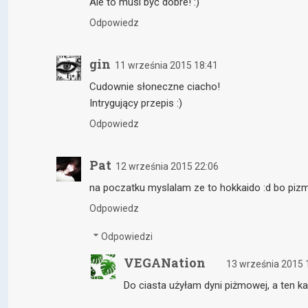
Ale to musi być dobre! :)
Odpowiedz
gin
11 września 2015 18:41
Cudownie słoneczne ciacho!
Intrygujący przepis :)
Odpowiedz
Pat
12 września 2015 22:06
na poczatku myslalam ze to hokkaido :d bo piz
Odpowiedz
Odpowiedzi
VEGANation
13 września 2015 
Do ciasta użyłam dyni piżmowej, a ten ka