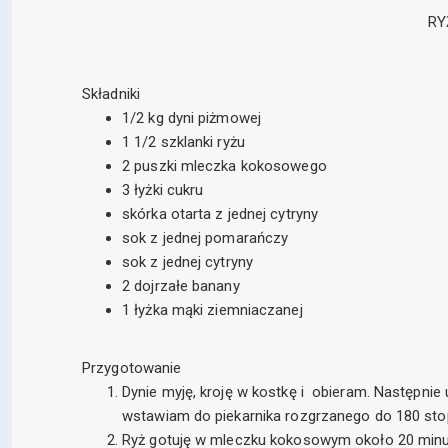
RY
Składniki
1/2 kg dyni piżmowej
1 1/2 szklanki ryżu
2 puszki mleczka kokosowego
3 łyżki cukru
skórka otarta z jednej cytryny
sok z jednej pomarańczy
sok z jednej cytryny
2 dojrzałe banany
1 łyżka mąki ziemniaczanej
Przygotowanie
Dynie myję, kroję w kostkę i obieram. Następnie
wstawiam do piekarnika rozgrzanego do 180 stop
Ryż gotuję w mleczku kokosowym około 20 minut