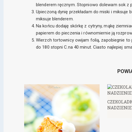
blenderem ręcznym. Stopniowo dolewam sok z p
Upieczoną dynię przekładam do miski i miksuje 
miksuje blenderem.
Na końcu dodaję skórkę z cytryny, mąkę ziemni
papierem do pieczenia i równomiernie ją rozpr
Wierzch tortownicy owijam folią, zapobiegnie to
do 180 stopni C.na 40 minut. Ciasto najlepiej sm
POWI
CZEKOLADK
NADZIENI