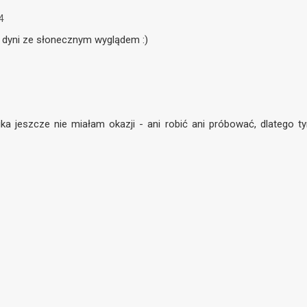
4
 dyni ze słonecznym wyglądem :)
ika jeszcze nie miałam okazji - ani robić ani próbować, dlatego t