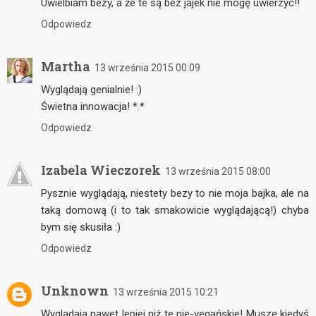
Uwielbiam bezy, a że te są bez jajek nie mogę uwierzyć!!
Odpowiedz
Martha
13 września 2015 00:09
Wyglądają genialnie! :)
Świetna innowacja! *.*
Odpowiedz
Izabela Wieczorek
13 września 2015 08:00
Pysznie wyglądają, niestety bezy to nie moja bajka, ale na
taką domową (i to tak smakowicie wyglądającą!) chyba
bym się skusiła :)
Odpowiedz
Unknown
13 września 2015 10:21
Wyglądaja nawet lepiej niż te nie-vegańskie! Muszę kiedyś