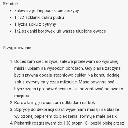
Składniki
zalewa z jednej puszki ciecierzycy
1 1/2 szklanki cukru pudru
1 łyżka soku z cytryny
1/2 szklanki borówek lub wasze ulubione owoce
Przygotowanie
Odcedzam ciecierzyce, zalewę przelewam do wysokiej
miski i ubijam na wysokich obrotach. Gdy piana zaczyna
być sztywna dodaję stopniowo cukier. Na końcu dodaję
sok z cytryny cały czas miksując. Masa powinna być
błyszcząca i po odwróceniu miski pozostawać na swoim
miejscu.
Borówki myję i osuszam odkładam na bok.
Szprycę do dekoracji ciast wypełniam masą i na blasze
wyłożonej papierem do pieczenia formuje małe beziki.
Piekarnik rozgrzewam do 130 stopni C.i beziki piekę przez