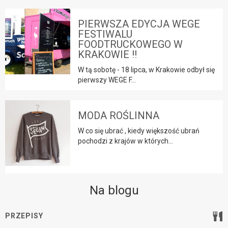
PIERWSZA EDYCJA WEGE
FESTIWALU
FOODTRUCKOWEGO W
KRAKOWIE !!
W tą sobotę - 18 lipca, w Krakowie odbył się
pierwszy WEGE F...
MODA ROŚLINNA
W co się ubrać , kiedy większość ubrań
pochodzi z krajów w których...
Na blogu
PRZEPISY