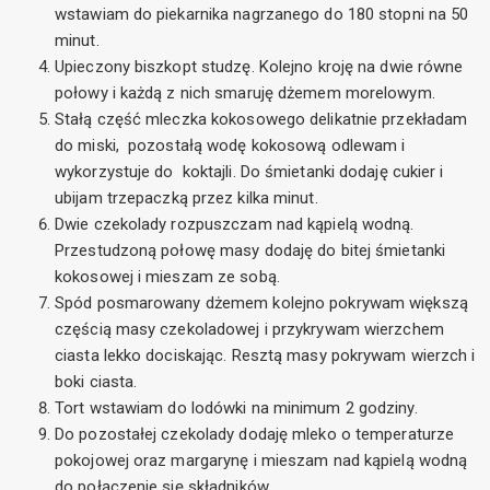
wstawiam do piekarnika nagrzanego do 180 stopni na 50
minut.
Upieczony biszkopt studzę. Kolejno kroję na dwie równe
połowy i każdą z nich smaruję dżemem morelowym.
Stałą część mleczka kokosowego delikatnie przekładam
do miski, pozostałą wodę kokosową odlewam i
wykorzystuje do koktajli. Do śmietanki dodaję cukier i
ubijam trzepaczką przez kilka minut.
Dwie czekolady rozpuszczam nad kąpielą wodną.
Przestudzoną połowę masy dodaję do bitej śmietanki
kokosowej i mieszam ze sobą.
Spód posmarowany dżemem kolejno pokrywam większą
częścią masy czekoladowej i przykrywam wierzchem
ciasta lekko dociskając. Resztą masy pokrywam wierzch i
boki ciasta.
Tort wstawiam do lodówki na minimum 2 godziny.
Do pozostałej czekolady dodaję mleko o temperaturze
pokojowej oraz margarynę i mieszam nad kąpielą wodną
do połączenie się składników.