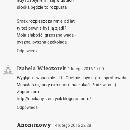
Gdy rozpłynie mi się w ustach,
słodka będzie to rozpusta...
Smak rozpieszcza mnie od lat,
ty też pewnie byś ją zjadł?
Moja słabość, grzeszna wada -
pyszna, pyszna czekolada...
Odpowiedz
Izabela Wieczorek
1 lutego 2016 17:00
Wygląda wspaniale :D Chętnie bym go spróbowała.
Musiałaś się przy nim sporo naskakać. Podziwiam :)
Zapraszam:
http://nackany-zeszycik.blogspot.com/
Odpowiedz
Anonimowy
14 lutego 2016 22:28