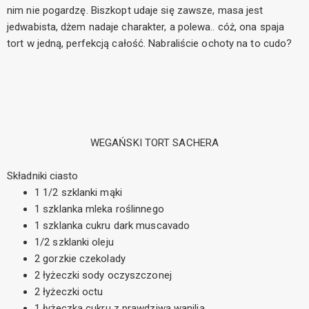
nim nie pogardzę. Biszkopt udaje się zawsze, masa jest
jedwabista, dżem nadaje charakter, a polewa.. cóż, ona spaja
tort w jedną, perfekcją całość. Nabraliście ochoty na to cudo?
WEGAŃSKI TORT SACHERA
Składniki ciasto
1 1/2 szklanki mąki
1 szklanka mleka roślinnego
1 szklanka cukru dark muscavado
1/2 szklanki oleju
2 gorzkie czekolady
2 łyżeczki sody oczyszczonej
2 łyżeczki octu
1 łyżeczka cukru z prawdziwą wanilią