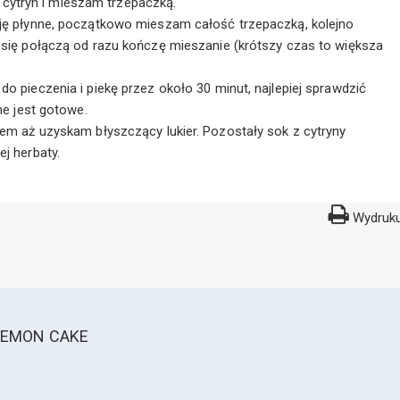
 z cytryn i mieszam trzepaczką.
aję płynne, początkowo mieszam całość trzepaczką, kolejno
 się połączą od razu kończę mieszanie (krótszy czas to większa
o pieczenia i piekę przez około 30 minut, najlepiej sprawdzić
he jest gotowe.
rem aż uzyskam błyszczący lukier. Pozostały sok z cytryny
j herbaty.
Wydruku
LEMON CAKE