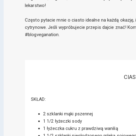
lekarstwo!
Często pytacie mnie o ciasto idealne na każdą okazję, i
cytrynowe. Jeśli wypróbujecie przepis dajcie znać! Kom
#blogveganation.
CIA
SKŁAD:
2 szklanki mąki pszennej
1 1/2 łyżeczki sody
1 łyżeczka cukru z prawdziwą wanilią
1 1/2 szklanki niesłodzonego mleka sojoweg