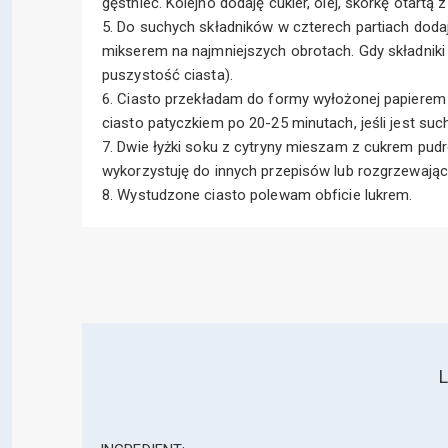
gęstnieć. Kolejno dodaję cukier, olej, skórkę otartą
5. Do suchych składników w czterech partiach dod
mikserem na najmniejszych obrotach. Gdy składniki
puszystość ciasta).
6. Ciasto przekładam do formy wyłożonej papierem d
ciasto patyczkiem po 20-25 minutach, jeśli jest suc
7. Dwie łyżki soku z cytryny mieszam z cukrem pud
wykorzystuję do innych przepisów lub rozgrzewające
8. Wystudzone ciasto polewam obficie lukrem.