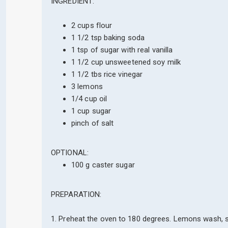
INGREDIENT:
2 cups flour
1 1/2 tsp baking soda
1 tsp of sugar with real vanilla
1 1/2 cup unsweetened soy milk
1 1/2 tbs rice vinegar
3 lemons
1/4 cup oil
1 cup sugar
pinch of salt
OPTIONAL:
100 g caster sugar
PREPARATION:
1. Preheat the oven to 180 degrees. Lemons wash, sc