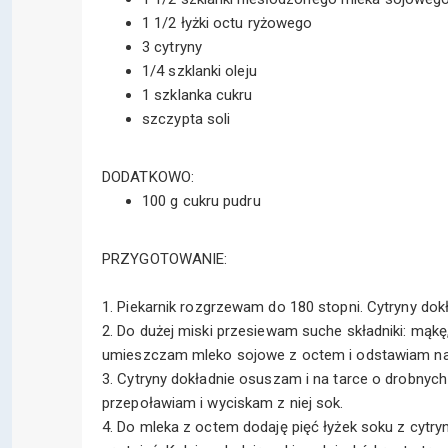
1 1/2 łyżki octu ryżowego
3 cytryny
1/4 szklanki oleju
1 szklanka cukru
szczypta soli
DODATKOWO:
100 g cukru pudru
PRZYGOTOWANIE:
1. Piekarnik rozgrzewam do 180 stopni. Cytryny dok
2. Do dużej miski przesiewam suche składniki: mąkę
umieszczam mleko sojowe z octem i odstawiam na
3. Cytryny dokładnie osuszam i na tarce o drobnych
przepoławiam i wyciskam z niej sok.
4. Do mleka z octem dodaję pięć łyżek soku z cyt