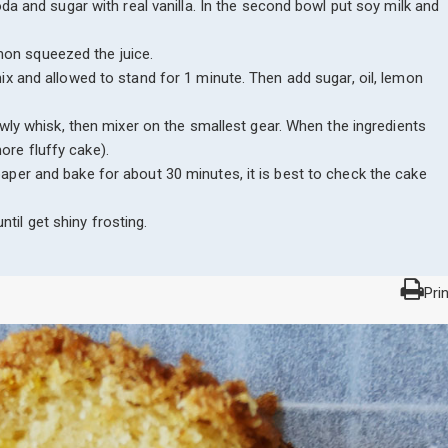
soda and sugar with real vanilla. In the second bowl put soy milk and
mon squeezed the juice.
mix and allowed to stand for 1 minute. Then add sugar, oil, lemon
slowly whisk, then mixer on the smallest gear. When the ingredients
ore fluffy cake).
paper and bake for about 30 minutes, it is best to check the cake
til get shiny frosting.
Prin