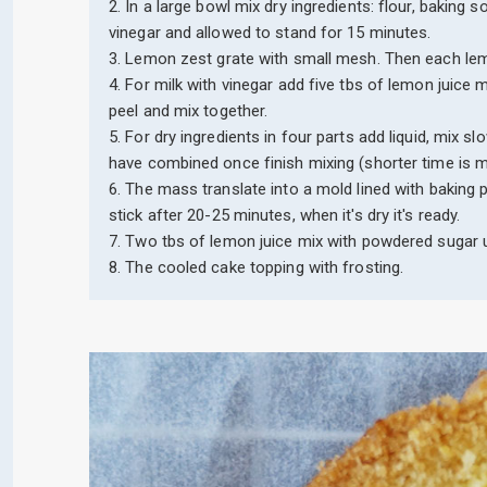
2. In a large bowl mix dry ingredients: flour, baking 
vinegar and allowed to stand for 15 minutes.
3. Lemon zest grate with small mesh. Then each le
4. For milk with vinegar add five tbs of lemon juice 
peel and mix together.
5. For dry ingredients in four parts add liquid, mix 
have combined once finish mixing (shorter time is m
6. The mass translate into a mold lined with baking 
stick after 20-25 minutes, when it's dry it's ready.
7. Two tbs of lemon juice mix with powdered sugar un
8. The cooled cake topping with frosting.