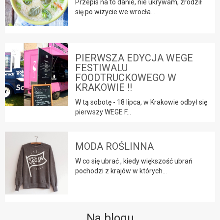
Przepis na to danie, nie ukrywam, zrodził
się po wizycie we wrocła...
PIERWSZA EDYCJA WEGE
FESTIWALU
FOODTRUCKOWEGO W
KRAKOWIE !!
W tą sobotę - 18 lipca, w Krakowie odbył się
pierwszy WEGE F...
MODA ROŚLINNA
W co się ubrać , kiedy większość ubrań
pochodzi z krajów w których...
Na blogu