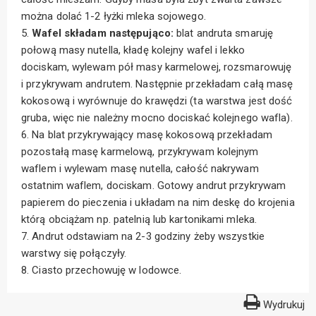
można dolać 1-2 łyżki mleka sojowego.
5.
Wafel składam następująco:
blat andruta smaruję
połową masy nutella, kładę kolejny wafel i lekko
dociskam, wylewam pół masy karmelowej, rozsmarowuję
i przykrywam andrutem. Następnie przekładam całą masę
kokosową i wyrównuje do krawędzi (ta warstwa jest dość
gruba, więc nie należny mocno dociskać kolejnego wafla).
6. Na blat przykrywający masę kokosową przekładam
pozostałą masę karmelową, przykrywam kolejnym
waflem i wylewam masę nutella, całość nakrywam
ostatnim waflem, dociskam. Gotowy andrut przykrywam
papierem do pieczenia i układam na nim deskę do krojenia
którą obciążam np. patelnią lub kartonikami mleka.
7. Andrut odstawiam na 2-3 godziny żeby wszystkie
warstwy się połączyły.
8. Ciasto przechowuję w lodowce.
Wydrukuj