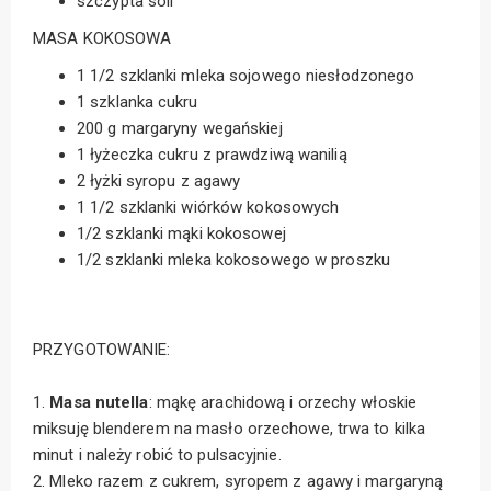
szczypta soli
MASA KOKOSOWA
1 1/2 szklanki mleka sojowego niesłodzonego
1 szklanka cukru
200 g margaryny wegańskiej
1 łyżeczka cukru z prawdziwą wanilią
2 łyżki syropu z agawy
1 1/2 szklanki wiórków kokosowych
1/2 szklanki mąki kokosowej
1/2 szklanki mleka kokosowego w proszku
PRZYGOTOWANIE:
1.
Masa nutella
: mąkę arachidową i orzechy włoskie
miksuję blenderem na masło orzechowe, trwa to kilka
minut i należy robić to pulsacyjnie.
2. Mleko razem z cukrem, syropem z agawy i margaryną