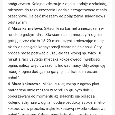
podgrzewam. Kolejno zdejmuję z ognia, dodaję czekoladę,
mieszam do rozpuszczenia i dodaje przygotowane masło
orzechowe. Całość mieszam do połączenia składników i
odstawiam.
3.
Masa karmelowa:
Składniki na karmel umieszczam w
rondlu o grubym dnie. Stawiam na najmniejszym ogniu i
gotuję przez około 15-20 minut często mieszając masę,
aż do osiągnięcia konsystencji ciasta na naleśniki. Cały
proces może potrwać dłużej, ale też krócej np. tylko 10
minut z racji użytego mleczka kokosowego i wielkości
ognia, należy więc uważać i pilnować masy. Gdy zdejmuję
masę z ognia dodają margarynę i delikatnie mieszam
całość.
4.
Masa kokosowa:
Mleko, cukier, syrop z agawy plus
margarynę umieszczam w rondlu o grubym dnie i
podgrzewam do momentu aż składniki się połącza.
Kolejno zdejmuję z ognia i dodaję produkty sypkie: mleko
kokosowe w proszku, mąke kokosową i wiórki kokosowe,
całość mieszam. Gdyby masa była zbyt zwarta zawsze