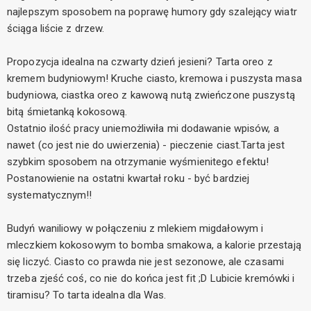
najlepszym sposobem na poprawę humory gdy szalejący wiatr
ściąga liście z drzew.
Propozycja idealna na czwarty dzień jesieni? Tarta oreo z
kremem budyniowym! Kruche ciasto, kremowa i puszysta masa
budyniowa, ciastka oreo z kawową nutą zwieńczone puszystą
bitą śmietanką kokosową.
Ostatnio ilość pracy uniemożliwiła mi dodawanie wpisów, a
nawet (co jest nie do uwierzenia) - pieczenie ciast.Tarta jest
szybkim sposobem na otrzymanie wyśmienitego efektu!
Postanowienie na ostatni kwartał roku - być bardziej
systematycznym!!
Budyń waniliowy w połączeniu z mlekiem migdałowym i
mleczkiem kokosowym to bomba smakowa, a kalorie przestają
się liczyć. Ciasto co prawda nie jest sezonowe, ale czasami
trzeba zjeść coś, co nie do końca jest fit ;D Lubicie kremówki i
tiramisu? To tarta idealna dla Was.